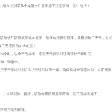
小编在此列举几个规范水性底漆施工注意事项，其中包括：
，喷涂铁红防锈底漆或灰底漆，涂漆前须搅匀原漆，并根据施工天气，方
施工无流掛为加水前提！
隔24小时，以全干为标准，潮湿天气低温时适当延长干燥时间！
30～50微米。
用半干漆辊或刷在3∽5分钟后鲲压一遍，确保基材全遮盖均匀，立面无流
，并立即刷涂，辊涂，喷涂专用防锈底漆两道！其它同标准施工！
，不可用溶剂稀释。