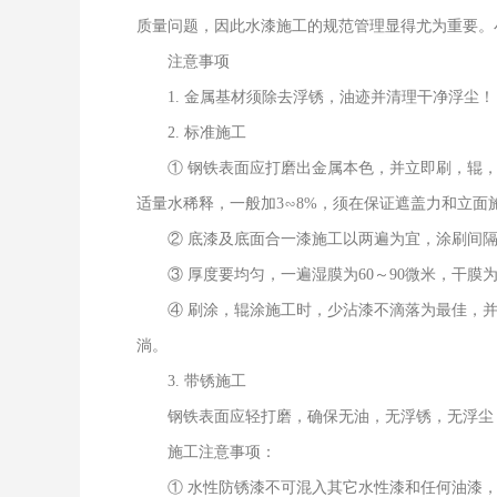
质量问题，因此水漆施工的规范管理显得尤为重要。
注意事项
1. 金属基材须除去浮锈，油迹并清理干净浮尘！
2. 标准施工
① 钢铁表面应打磨出金属本色，并立即刷，辊
适量水稀释，一般加3∽8%，须在保证遮盖力和立面
② 底漆及底面合一漆施工以两遍为宜，涂刷间
③ 厚度要均匀，一遍湿膜为60～90微米，干膜为
④ 刷涂，辊涂施工时，少沾漆不滴落为最佳，并
淌。
3. 带锈施工
钢铁表面应轻打磨，确保无油，无浮锈，无浮尘
施工注意事项：
① 水性防锈漆不可混入其它水性漆和任何油漆