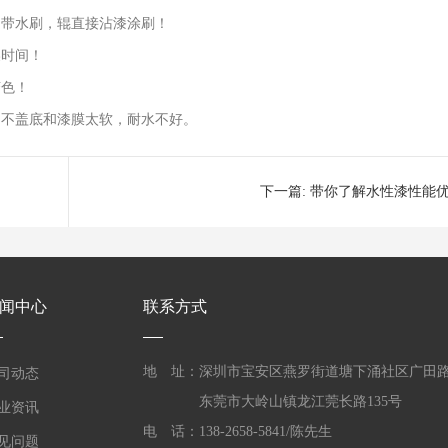
用带水刷，辊直接沾漆涂刷！
燥时间！
变色！
良不盖底和漆膜太软，耐水不好。
下一篇:
带你了解水性漆性能
闻中心
联系方式
地 址：深圳市宝安区燕罗街道塘下涌社区广田
司动态
东莞市大岭山镇龙江莞长路135号
业资讯
电 话：138-2658-5841/陈先生
见问题