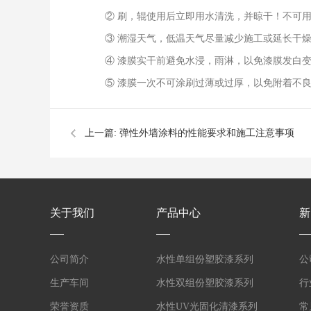
② 刷，辊使用后立即用水清洗，并晾干！不可
③ 潮湿天气，低温天气尽量减少施工或延长干
④ 漆膜实干前避免水浸，雨淋，以免漆膜发白
⑤ 漆膜一次不可涂刷过薄或过厚，以免附着不
上一篇:
弹性外墙涂料的性能要求和施工注意事项
关于我们
产品中心
新
公司简介
水性单组份塑胶漆系列
公
生产车间
水性双组份塑胶漆系列
行
荣誉资质
水性UV光固化清漆系列
常